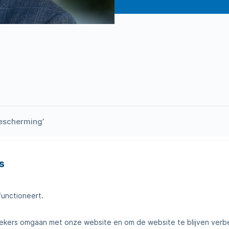
escherming’
s
en
Tips voor thuis
amheden
Klantenservice
functioneert.
telde vragen
Contact
kers omgaan met onze website en om de website te blijven verb