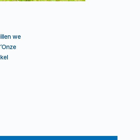
llen we
 ‘Onze
kel