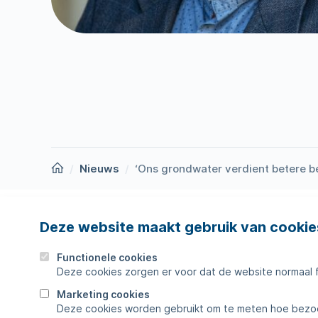
Homepage
Nieuws
‘Ons grondwater verdient betere b
Deze website maakt gebruik van cookie
Nieuws
Storing
Werken bij
Werkza
Functionele cookies
Deze cookies zorgen er voor dat de website normaal 
Zakelijk
Veelges
Marketing cookies
Deze cookies worden gebruikt om te meten hoe bezoe