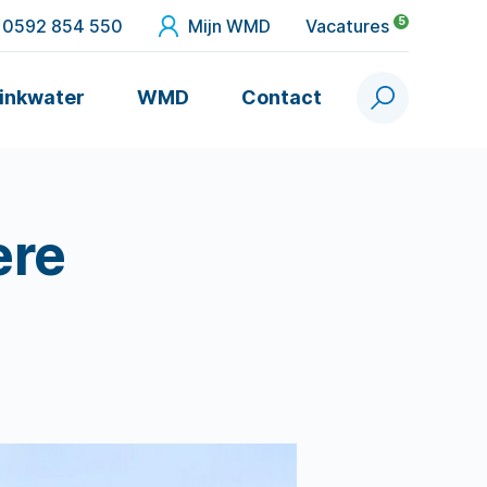
5
0592 854 550
Mijn WMD
Vacatures
inkwater
WMD
Contact
Zoek
ere