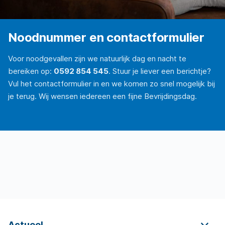
Noodnummer en contactformulier
Voor noodgevallen zijn we natuurlijk dag en nacht te
bereiken op:
0592 854 545
. Stuur je liever een berichtje?
Vul het contactformulier in en we komen zo snel mogelijk bij
je terug. Wij wensen iedereen een fijne Bevrijdingsdag.
Actueel