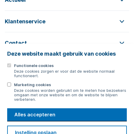
Klantenservice
Contact
Deze website maakt gebruik van cookies
Functionele cookies
Contact
Deze cookies zorgen er voor dat de website normaal
functioneert.
0592 854 550
Marketing cookies
Deze cookies worden gebruikt om te meten hoe bezoekers
Bericht sturen
omgaan met onze website en om de website te blijven
verbeteren.
WMD
Alles accepteren
Drinkwater
Cookie voorkeuren
Voorwaarden
Contact
Beveiliging
Instelling opslaan