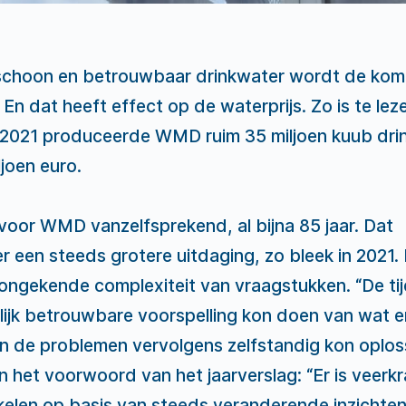
n schoon en betrouwbaar drinkwater wordt de ko
n dat heeft effect op de waterprijs. Zo is te leze
 2021 produceerde WMD ruim 35 miljoen kuub dri
joen euro.
 voor WMD vanzelfsprekend, al bijna 85 jaar. Dat
r een steeds grotere uitdaging, zo bleek in 2021.
 ongekende complexiteit van vraagstukken. “De tij
ijk betrouwbare voorspelling kon doen van wat er
n de problemen vervolgens zelfstandig kon oplos
n het voorwoord van het jaarverslag: “Er is veerk
elen op basis van steeds veranderende inzichten