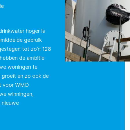
de
rinkwater hoger is
emiddelde gebruik
gestegen tot zo’n 128
 hebben de ambitie
uwe woningen te
groeit en zo ook de
ent voor WMD
euwe winningen,
n nieuwe