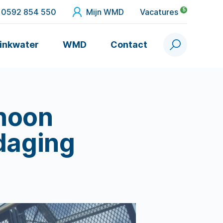
5
0592 854 550
Mijn WMD
Vacatures
inkwater
WMD
Contact
Zoek
choon
tdaging