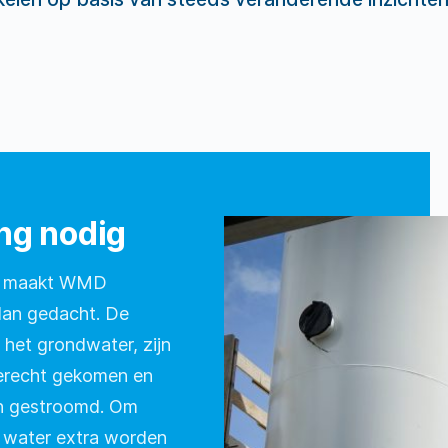
ng nodig
ier maakt WMD
 dan gedacht. De
het grondwater, zijn
terecht gekomen en
en gestroomd. Om
t water extra worden