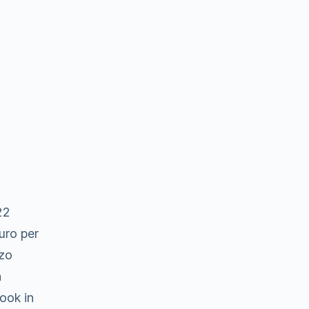
22
uro per
 zo
n
ook in