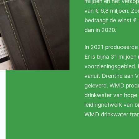
miljoen en het verkop
van € 6,8 miljoen. Zo
bedraagt de winst € 2
dan in 2020.
In 2021 produceerde
Er is bijna 31 miljoe
voorzieningsgebied. E
vanuit Drenthe aan V
geleverd. WMD produc
drinkwater van hoge k
leidingnetwerk van b
WMD drinkwater trans