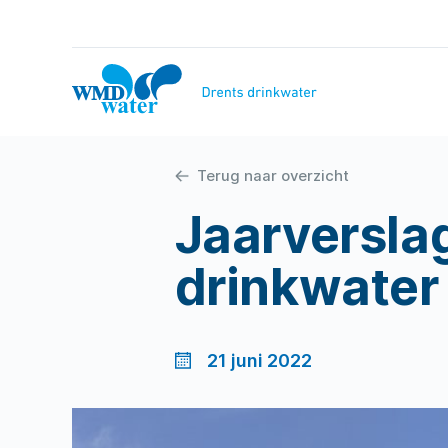
Naar
inhoud
WMD
Drinkwater
Terug naar overzicht
Jaarversla
drinkwater
21 juni 2022