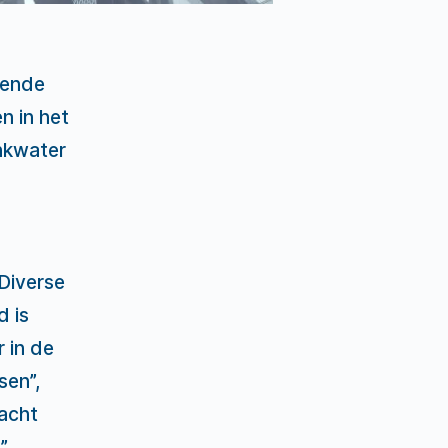
mende
n in het
nkwater
 Diverse
d is
 in de
sen”,
racht
”.