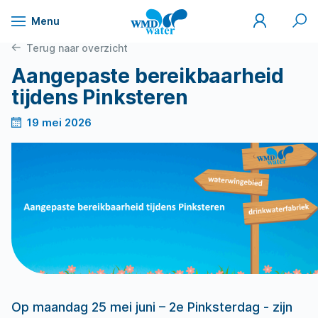
Mijn
Zoek
Menu
WMD
Naar
WMD
Drinkwater
inhoud
Terug naar overzicht
Aangepaste bereikbaarheid
tijdens Pinksteren
19 mei 2026
Op maandag 25 mei juni – 2e Pinksterdag - zijn