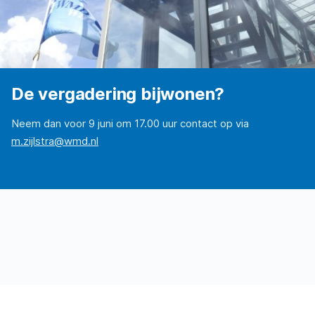
De vergadering bijwonen?
Neem dan voor 9 juni om 17.00 uur contact op via
m.zijlstra@wmd.nl