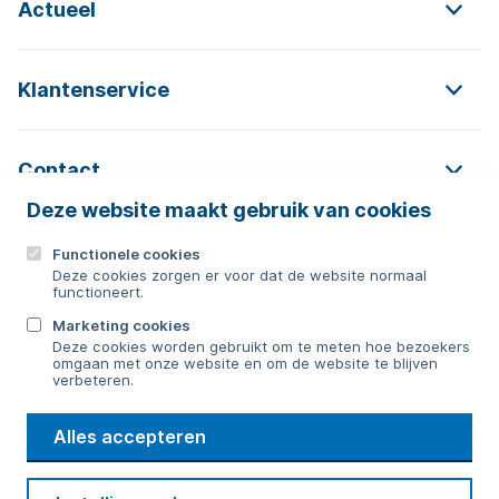
Actueel
Klantenservice
Contact
Deze website maakt gebruik van cookies
Functionele cookies
Contact
Deze cookies zorgen er voor dat de website normaal
functioneert.
0592 854 550
Marketing cookies
Deze cookies worden gebruikt om te meten hoe bezoekers
Bericht sturen
omgaan met onze website en om de website te blijven
verbeteren.
WMD
Alles accepteren
Drinkwater
Cookie voorkeuren
Voorwaarden
Contact
Beveiliging