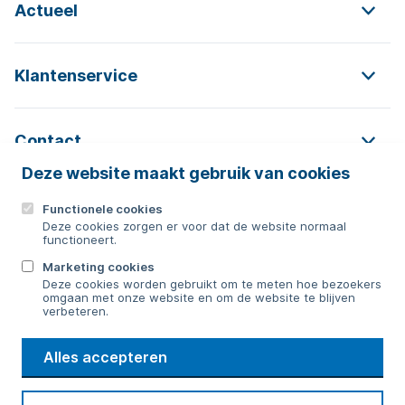
Actueel
Klantenservice
Contact
Deze website maakt gebruik van cookies
Functionele cookies
Contact
Deze cookies zorgen er voor dat de website normaal
functioneert.
0592 854 550
Marketing cookies
Deze cookies worden gebruikt om te meten hoe bezoekers
Bericht sturen
omgaan met onze website en om de website te blijven
verbeteren.
WMD
Alles accepteren
Drinkwater
Cookie voorkeuren
Voorwaarden
Contact
Beveiliging