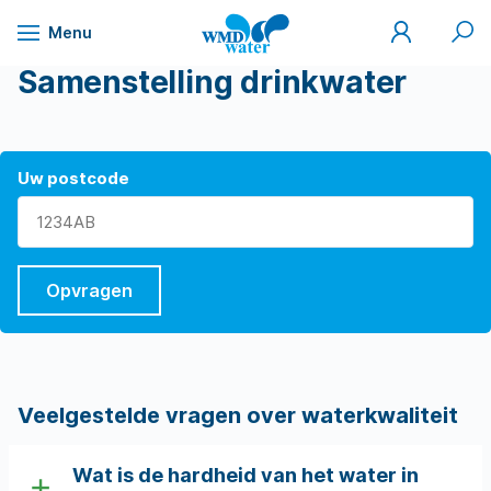
Mijn
Zoek
Menu
WMD
Naar
WMD
Drinkwater
inhoud
Samenstelling drinkwater
Uw postcode
Opvragen
Veelgestelde vragen over waterkwaliteit
Wat is de hardheid van het water in