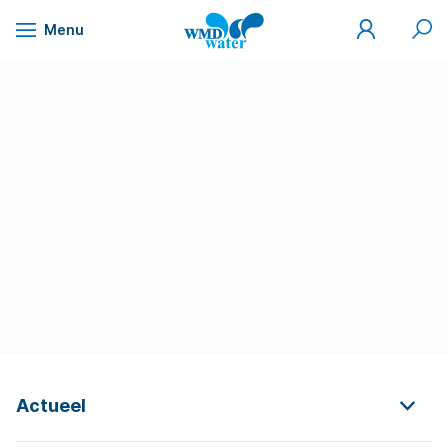
Mijn
Zoek
Menu
WMD
Naar
WMD
Drinkwater
inhoud
Actueel