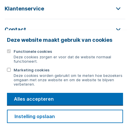
Klantenservice
Contact
Deze website maakt gebruik van cookies
Functionele cookies
Contact
Deze cookies zorgen er voor dat de website normaal
functioneert.
0592 854 550
Marketing cookies
Deze cookies worden gebruikt om te meten hoe bezoekers
Bericht sturen
omgaan met onze website en om de website te blijven
verbeteren.
WMD
Alles accepteren
Drinkwater
Cookie voorkeuren
Voorwaarden
Contact
Beveiliging
Instelling opslaan
Privacy
Disclaimer