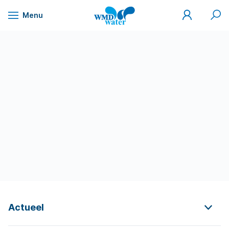
Mijn
Zoek
Menu
WMD
Naar
WMD
Drinkwater
inhoud
Actueel