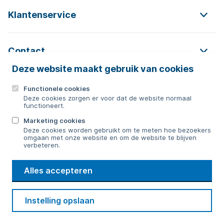
Klantenservice
Contact
Deze website maakt gebruik van cookies
Functionele cookies
Contact
Deze cookies zorgen er voor dat de website normaal
functioneert.
0592 854 550
Marketing cookies
Deze cookies worden gebruikt om te meten hoe bezoekers
Bericht sturen
omgaan met onze website en om de website te blijven
verbeteren.
WMD
Alles accepteren
Drinkwater
Cookie voorkeuren
Voorwaarden
Contact
Beveiliging
Instelling opslaan
Privacy
Disclaimer